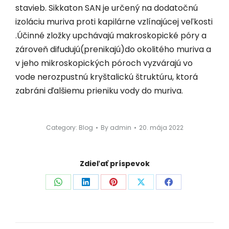
stavieb. Sikkaton SAN je určený na dodatočnú
izoláciu muriva proti kapilárne vzlínajúcej veľkosti
.Účinné zložky upchávajú makroskopické póry a
zároveň difudujú(prenikajú)do okolitého muriva a
v jeho mikroskopických póroch vyzvárajú vo
vode nerozpustnú kryštalickú štruktúru, ktorá
zabráni ďalšiemu prieniku vody do muriva.
Category:
Blog
By
admin
20. mája 2022
Zdieľať príspevok
Share
Share
Share
Share
Share
on
on
on
on
on
WhatsApp
LinkedIn
Pinterest
X
Facebook
Post