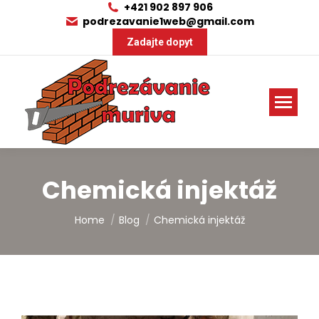
+421 902 897 906
podrezavanie1web@gmail.com
Zadajte dopyt
Chemická injektáž
You are here:
Home
Blog
Chemická injektáž