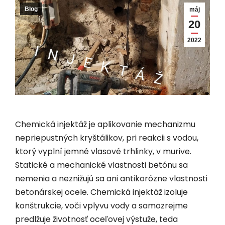
Blog
máj
20
2022
Chemická injektáž je aplikovanie mechanizmu
nepriepustných kryštálikov, pri reakcii s vodou,
ktorý vyplní jemné vlasové trhlinky, v murive.
Statické a mechanické vlastnosti betónu sa
nemenia a neznižujú sa ani antikorózne vlastnosti
betonárskej ocele. Chemická injektáž izoluje
konštrukcie, voči vplyvu vody a samozrejme
predlžuje životnosť oceľovej výstuže, teda