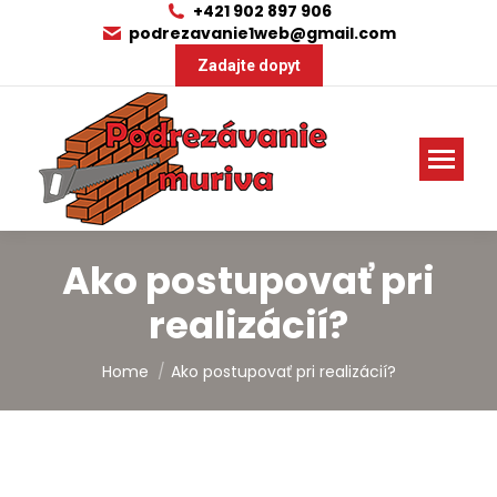
+421 902 897 906
podrezavanie1web@gmail.com
Zadajte dopyt
Ako postupovať pri
realizácií?
You are here:
Home
Ako postupovať pri realizácií?