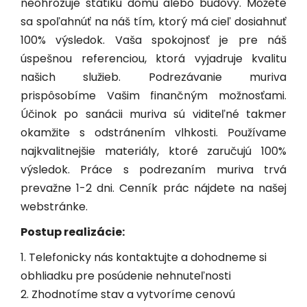
neohrozuje statiku domu alebo budovy. Môžete
sa spoľahnúť na náš tím, ktorý má cieľ dosiahnuť
100% výsledok. Vaša spokojnosť je pre náš
úspešnou referenciou, ktorá vyjadruje kvalitu
našich služieb. Podrezávanie muriva
prispôsobíme Vašim finančným možnosťami.
Účinok po sanácii muriva sú viditeľné takmer
okamžite s odstránením vlhkosti. Používame
najkvalitnejšie materiály, ktoré zaručujú 100%
výsledok. Práce s podrezaním muriva trvá
prevažne 1-2 dni. Cenník prác nájdete na našej
webstránke.
Postup realizácie:
1. Telefonicky nás kontaktujte a dohodneme si
obhliadku pre posúdenie nehnuteľnosti
2. Zhodnotíme stav a vytvoríme cenovú