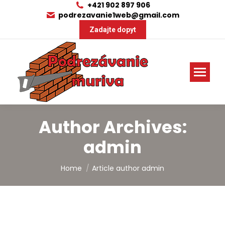
+421 902 897 906
podrezavanie1web@gmail.com
Zadajte dopyt
Author Archives:
admin
You are here:
Home
Article author admin