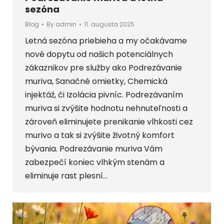
sezóna
Blog
By
admin
11. augusta 2025
Letná sezóna priebieha a my očakávame
nové dopytu od našich potenciálnych
zákaznikov pre služby ako Podrezávanie
muriva, Sanačné omietky, Chemická
injektáž, či Izolácia pivníc. Podrezávaním
muriva si zvýšite hodnotu nehnuteľnosti a
zároveň eliminujete prenikanie vlhkosti cez
murivo a tak si zvýšite životný komfort
bývania. Podrezávanie muriva Vám
zabezpečí koniec vlhkým stenám a
eliminuje rast plesní…