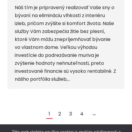
Náš tím je pripravený realizovať Vaše sny o
bývaní na elimináciu vlhkosti z interiéru
izieb, pričom zvýšite si komfort života. Naše
služby Vám zabezpečia žitie bez plesní,
ktoré Vám môžu znepríjemňovať bývanie
vo vlastnom dome. Veľkou výhodou
investície do podrezávanie muriva je
zvýšenie hodnoty nehnuteľnosti, preto
investované financie sú vysoko rentabilné. Z
nášho portfólia služieb,…
1
2
3
4
→
Táto web stránka používa cookies k analýze návštevnosti a