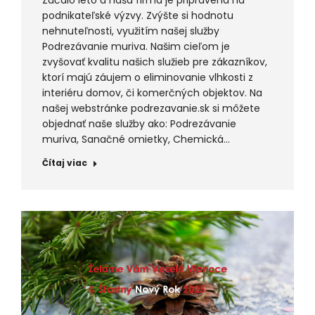
Začalo leto a naša firma je pripravená na
podnikateľské výzvy. Zvýšte si hodnotu
nehnuteľnosti, využitím našej služby
Podrezávanie muriva. Našim cieľom je
zvyšovať kvalitu našich služieb pre zákazníkov,
ktorí majú záujem o eliminovanie vlhkosti z
interiéru domov, či komerčných objektov. Na
našej webstránke podrezavanie.sk si môžete
objednať naše služby ako: Podrezávanie
muriva, Sanačné omietky, Chemická…
Čítaj viac