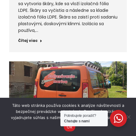
sa vytvoria škáry, kde sa vloží izolačná fólia
LDPE. Škáry sa vyčistia a následne sa kladie
izolačná fólia LDPE. Škára sa zaistí proti sadaniu
plastovými, doskovými klinmi. Izolácia sa
používa,…
Čítaj viac
Táto web stránka používa cookies k analýze návštevnosti a
bezpečnej prevádzke web stránok. Používaním stránok
Potrebujete poradiť?
vyjadrujete súhlas s našimi pravidlami pre ochranu súkromia.
Chatujte s nami
Ok
Prečo spolupracovať s nami