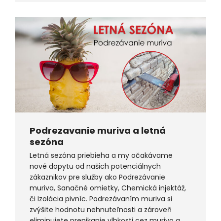
Podrezavanie muriva a letná
sezóna
Letná sezóna priebieha a my očakávame
nové dopytu od našich potenciálnych
zákaznikov pre služby ako Podrezávanie
muriva, Sanačné omietky, Chemická injektáž,
či Izolácia pivníc. Podrezávaním muriva si
zvýšite hodnotu nehnuteľnosti a zároveň
eliminujete prenikanie vlhkosti cez murivo a