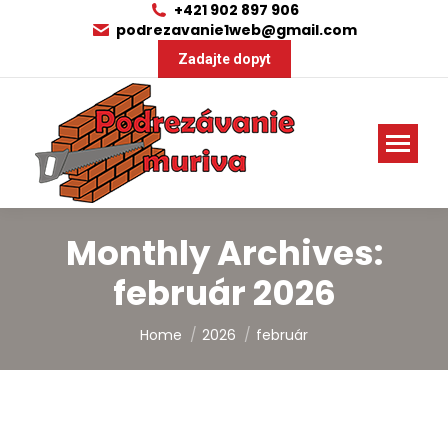
+421 902 897 906
podrezavanie1web@gmail.com
Zadajte dopyt
Monthly Archives:
február 2026
You are here:
Home
2026
február